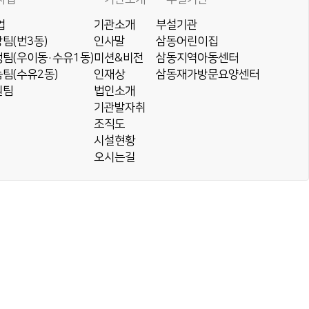
업
기관소개
부설기관
팀(번3동)
인사말
삼동어린이집
팀(우이동·수유1동)
미션&비전
삼동지역아동센터
팀(수유2동)
인재상
삼동재가방문요양센터
원팀
법인소개
기관발자취
조직도
시설현황
오시는길