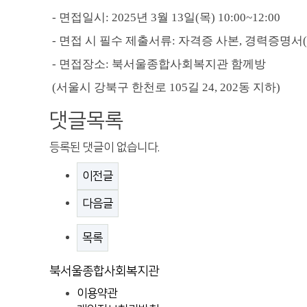
-
면접일시
: 2025
년 3
월 13
일
(목
) 10:00~12:00
-
면접 시 필수 제출서류
:
자격증 사본
,
경력증명서
(
-
면접장소
:
북서울종합사회복지관 함께방
(
서울시 강북구 한천로
105
길
24, 202
동 지하
)
댓글목록
등록된 댓글이 없습니다.
이전글
다음글
목록
북서울종합사회복지관
이용약관