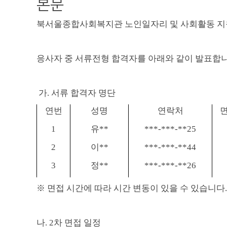
본문
북서울종합사회복지관 노인일자리 및 사회활동 
응사자 중 서류전형 합격자를 아래와 같이 발표합
가
.
서류 합격자 명단
연번
성명
연락처
면
1
유
**
***-***-**25
2
이
**
***-***-**44
3
정
**
***-***-**26
※
면접 시간에 따라 시간 변동이 있을 수 있습니다
.
나
. 2
차 면접 일정