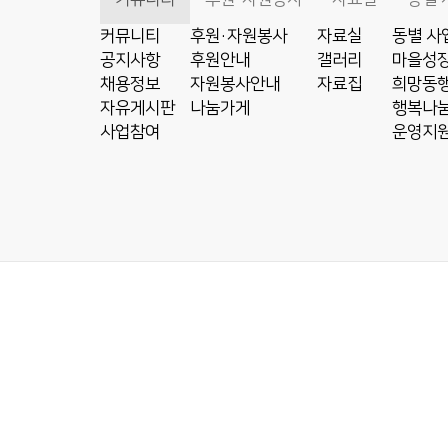
커뮤니티
후원·자원봉사
자료실
동별 사
공지사항
후원안내
갤러리
마을성장
채용정보
자원봉사안내
자료집
희망동행
자유게시판
나눔가게
행복나눔
사업참여
운영지