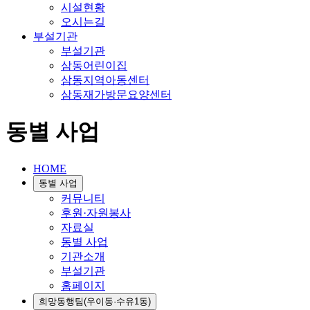
시설현황
오시는길
부설기관
부설기관
삼동어린이집
삼동지역아동센터
삼동재가방문요양센터
동별 사업
HOME
동별 사업
커뮤니티
후원·자원봉사
자료실
동별 사업
기관소개
부설기관
홈페이지
희망동행팀(우이동·수유1동)