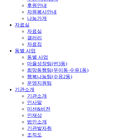
후원안내
자원봉사안내
나눔가게
자료실
자료실
갤러리
자료집
동별 사업
동별 사업
마을성장팀(번3동)
희망동행팀(우이동·수유1동)
행복나눔팀(수유2동)
운영지원팀
기관소개
기관소개
인사말
미션&비전
인재상
법인소개
기관발자취
조직도