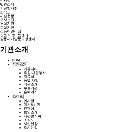
인재상
법인소개
기관발자취
조직도
시설현황
오시는길
부설기관
부설기관
삼동어린이집
삼동지역아동센터
삼동재가방문요양센터
기관소개
HOME
기관소개
커뮤니티
후원·자원봉사
자료실
동별 사업
기관소개
부설기관
홈페이지
조직도
인사말
미션&비전
인재상
법인소개
기관발자취
조직도
시설현황
오시는길