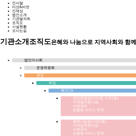
인사말
미션&비전
인재상
법인소개
기관발자취
조직도
시설현황
오시는길
기관소개
조직도
은혜와 나눔으로 지역사회와 함
법인이사회
운영위원회
관장
부장
복지1과
희망동행팀(우이동·수유1동)
지역밀착형사업
사례관리
맞춤형 서비스 연계
행복나눔팀(수유2동)
지역밀착형사업
사례관리
맞춤형 서비스 연계