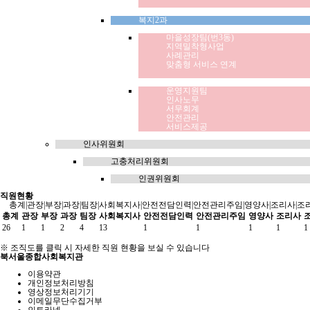
복지2과
마을성장팀(번3동)
지역밀착형사업
사례관리
맞춤형 서비스 연계
운영지원팀
인사노무
서무회계
안전관리
서비스제공
인사위원회
고충처리위원회
인권위원회
직원현황
총계|관장|부장|과장|팀장|사회복지사|안전전담인력|안전관리주임|영양사|조리사|조
총계
관장
부장
과장
팀장
사회복지사
안전전담인력
안전관리주임
영양사
조리사
26
1
1
2
4
13
1
1
1
1
1
※ 조직도를 클릭 시 자세한 직원 현황을 보실 수 있습니다
북서울종합사회복지관
이용약관
개인정보처리방침
영상정보처리기기
이메일무단수집거부