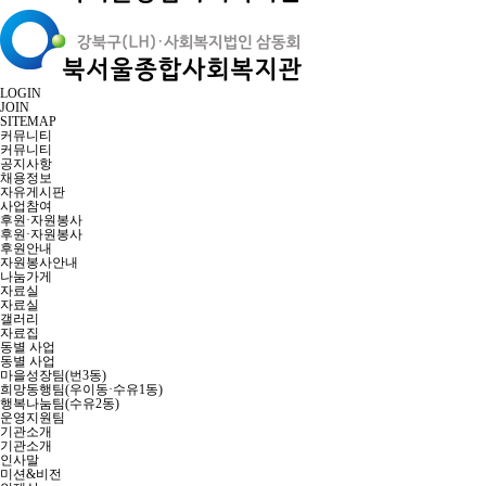
LOGIN
JOIN
SITEMAP
커뮤니티
커뮤니티
공지사항
채용정보
자유게시판
사업참여
후원·자원봉사
후원·자원봉사
후원안내
자원봉사안내
나눔가게
자료실
자료실
갤러리
자료집
동별 사업
동별 사업
마을성장팀(번3동)
희망동행팀(우이동·수유1동)
행복나눔팀(수유2동)
운영지원팀
기관소개
기관소개
인사말
미션&비전